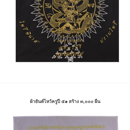
ผ้ายันต์ไหว้ครูปี ๕๑ สร้าง ๓,๐๐๐ ผืน