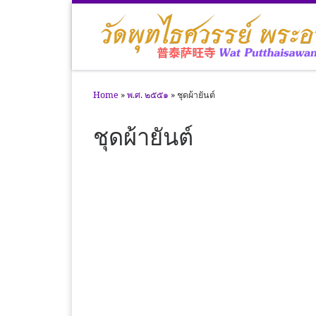
Skip to content
Home
»
พ.ศ. ๒๕๕๑
»
ชุดผ้ายันต์
ชุดผ้ายันต์