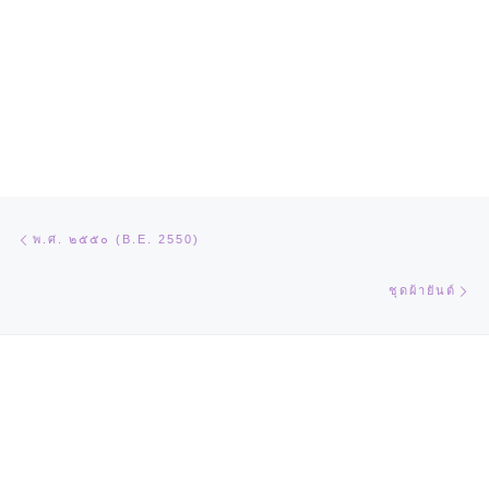
Post navigation
Previous post
พ.ศ. ๒๕๕๐ (B.E. 2550)
Ne
ชุดผ้ายันต์