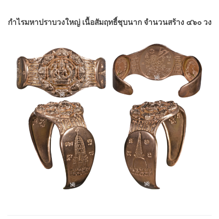
กำไรมหาปราบวงใหญ่ เนื้อสัมฤทธื์ชุบนาก จำนวนสร้าง ๔๖๐ วง