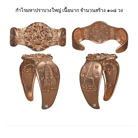
กำไรมหาปราบวงใหญ่ เนื้อนาก จำนวนสร้าง ๑๐๘ วง