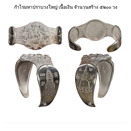
กำไรมหาปราบวงใหญ่ เนื้อเงิน จำนวนสร้าง ๕๒๐๐ วง