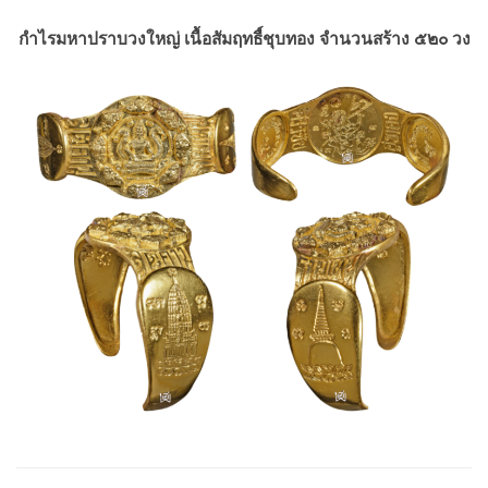
กำไรมหาปราบวงใหญ่ เนื้อสัมฤทธื์ชุบทอง จำนวนสร้าง ๕๒๐ วง