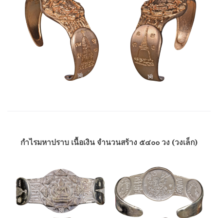
กำไรมหาปราบ เนื้อเงิน จำนวนสร้าง ๕๔๐๐ วง (วงเล็ก)