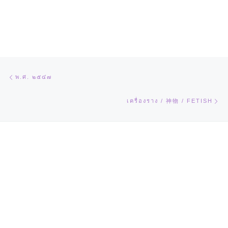
Post navigation
Previous post
พ.ศ. ๒๕๔๗
Ne
เครื่องราง / 神物 / FETISH