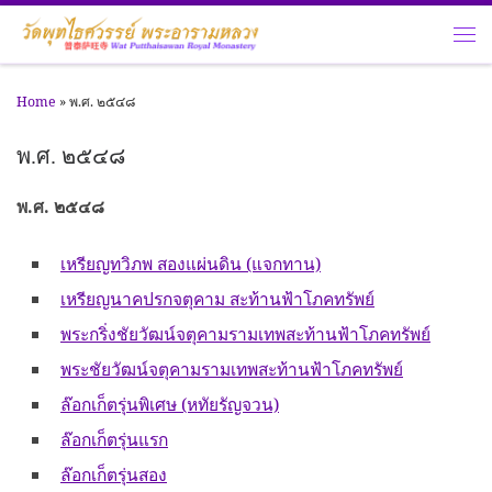
Skip to content
Me
Home
»
พ.ศ. ๒๕๔๘
พ.ศ. ๒๕๔๘
พ.ศ. ๒๕๔๘
เหรียญทวิภพ สองแผ่นดิน (แจกทาน)
เหรียญนาคปรกจตุคาม สะท้านฟ้าโภคทรัพย์
พระกริ่งชัยวัฒน์จตุคามรามเทพสะท้านฟ้าโภคทรัพย์
พระชัยวัฒน์จตุคามรามเทพสะท้านฟ้าโภคทรัพย์
ล๊อกเก็ตรุ่นพิเศษ (หทัยรัญจวน)
ล๊อกเก็ตรุ่นแรก
ล๊อกเก็ตรุ่นสอง