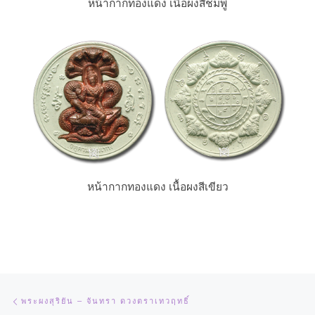
หน้ากากทองแดง เนื้อผงสีชมพู
หน้ากากทองแดง เนื้อผงสีเขียว
Post navigation
Previous post
พระผงสุริยัน – จันทรา ดวงตราเทวฤทธิ์