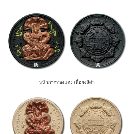
หน้ากากทองแดง เนื้อผงสีดำ