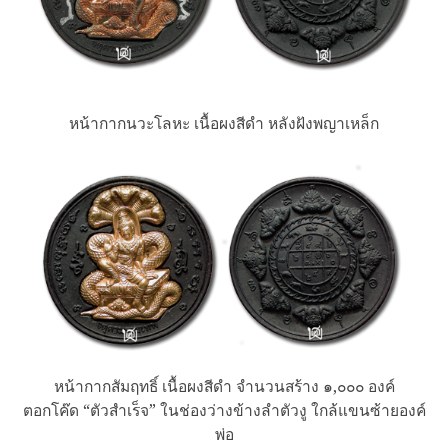
หน้ากากนวะโลหะ เนื้อผงสีดำ หลังฝังพญาเหล็ก
หน้ากากสัมฤทธิ์ เนื้อผงสีดำ จำนวนสร้าง ๑,๐๐๐ องค์
ตอกโค๊ด “ตัวสำเร็จ” ในช่องว่างข้างลำตัวงู ใกล้แขนซ้ายองค์
พ่อ