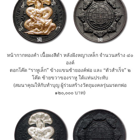
หน้ากากทองคำ เนื้อผงสีดำ หลังฝังหญาเหล็ก จำนวนสร้าง ๔๐
องค์
ตอกโค๊ด “ราหูเล็ก” ข้างแขนซ้ายองค์พ่อ และ “ตัวสำเร็จ” ๒
โค๊ด ซ้ายขวาของราหู ใต้แท่นประทับ
(สมนาคุณให้กับทำบุญ ผู้ร่วมสร้างวัตถุมงคลรุ่นมรดกพ่อ
๑๒๐,๐๐๐ บาท)