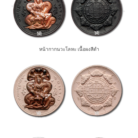
หน้ากากนวะโลหะ เนื้อผงสีดำ