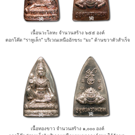
เนื้อนวะโลหะ จำนวนสร้าง ๖๕๕ องค์
ตอกโค๊ด “ราหูเล็ก” บริเวณเหนืออักขระ “มะ” ด้านขวาตัวสำเร็จ
เนื้อทองขาว จำนวนสร้าง ๑,๐๐๐ องค์