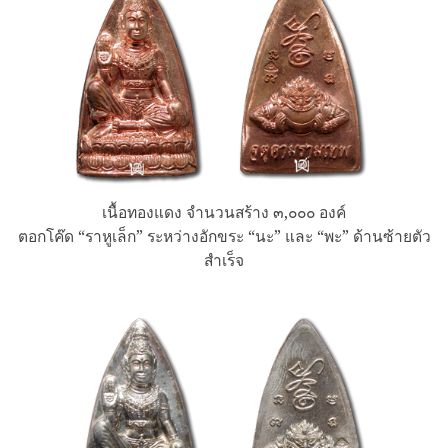
เนื้อทองแดง จำนวนสร้าง ๓,๐๐๐ องค์
ตอกโค๊ด “ราหูเล็ก” ระหว่างอักขระ “นะ” และ “พะ” ด้านซ้ายตัว
สำเร็จ