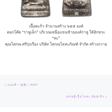
เนื้อตะกั่ว จำนวนสร้าง ๖๕๕ องค์
ตอกโค๊ด “ราหูเล็ก” บริเวณเหนือแขนซ้ายองค์ราหู ใต้อักขระ
“ทะ”
คุณโสภณ ศรีรุ่งเรือง บริษัท โสภณโลหะภัณฑ์ จำกัด สร้างถวาย
Post navigation
Previous post
แผนที่ / 地图 / MAP.
Ne
เศรษฐีเนื้อโลหะ พิมพ์เล็ก