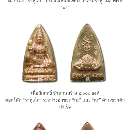
ตอกโค๊ด “ราหูเล็ก” บริเวณเหนือแขนขวาองค์ราหู ใต้อักขระ
“พะ”
เนื้อสัมฤทธิ์ จำนวนสร้าง ๒,๐๐๐ องค์
ตอกโค๊ด “ราหูเล็ก” ระหว่างอักขระ “มะ” และ “ทะ” ด้านขวาตัว
สำเร็จ