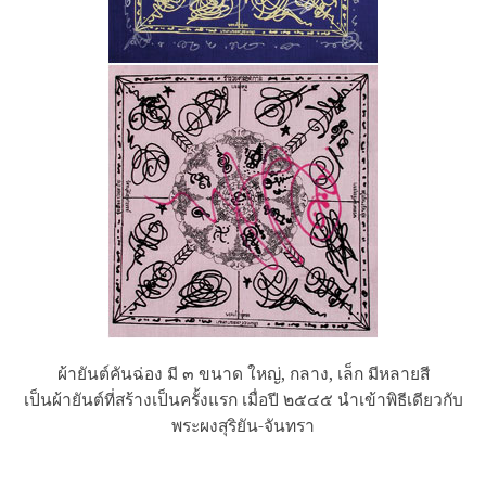
ผ้ายันต์คันฉ่อง มี ๓ ขนาด ใหญ่, กลาง, เล็ก มีหลายสี
เป็นผ้ายันต์ที่สร้างเป็นครั้งแรก เมื่อปี ๒๕๔๕ นำเข้าพิธีเดียวกับ
พระผงสุริยัน-จันทรา