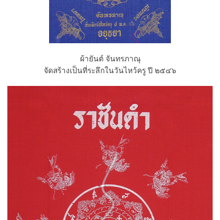
ผ้ายันต์ จันทรภาณุ
จัดสร้างเป็นที่ระลึกในวันไหว้ครู ปี ๒๕๔๖