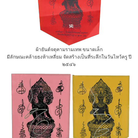
ผ้ายันต์จตุคามรามเทพ ขนาดเล็ก
มีลักษณะคล้ายธงห้าเหลี่ยม จัดสร้างเป็นที่ระลึกในวันไหว้ครู ปี
๒๕๔๖