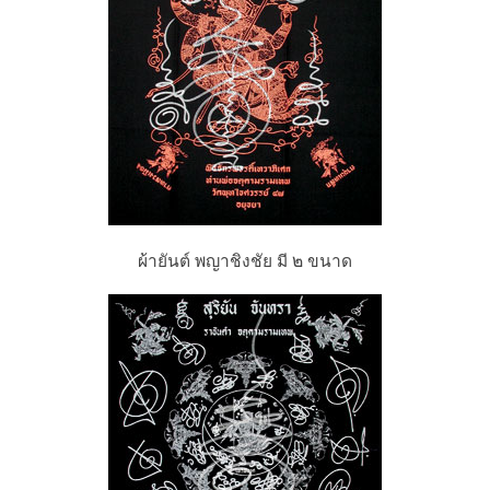
ผ้ายันต์ พญาชิงชัย มี ๒ ขนาด