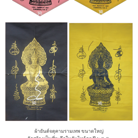
ผ้ายันต์จตุคามรามเทพ ขนาดใหญ่