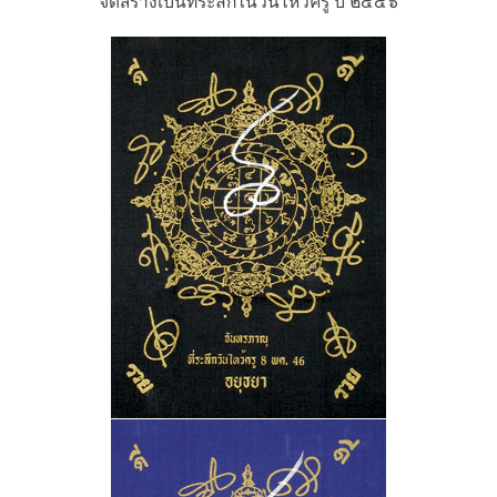
จัดสร้างเป็นที่ระลึกในวันไหว้ครู ปี ๒๕๔๖