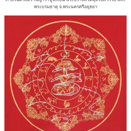
พระบรมธาตุ จ.พระนครศรีอยุธยา