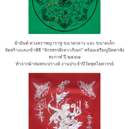
ผ้ายันต์ ดวงตราพญาราหู ขนาดกลาง และ ขนาดเล็ก
จัดสร้างและเข้าพิธี “จักรพรรดิเทวาภิเษก” พร้อมเหรียญปิดตาพัง
พะกาฬ ปี ๒๕๔๗
ทำจากผ้าห่มพระปรางค์ งานประจำปีวัดพุทไธศวรรย์