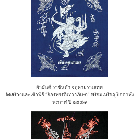
ผ้ายันต์ ราชันดำ จตุคามรามเทพ
จัดสร้างและเข้าพิธี “จักรพรรดิเทวาภิเษก” พร้อมเหรียญปิดตาพัง
พะกาฬ ปี ๒๕๔๗