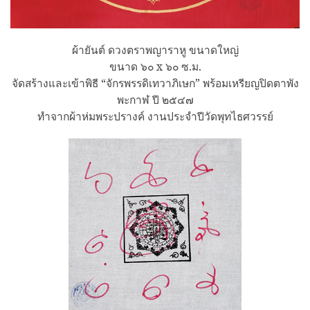
ผ้ายันต์ ดวงตราพญาราหู ขนาดใหญ่
ขนาด ๖๐ x ๖๐ ซ.ม.
จัดสร้างและเข้าพิธี “จักรพรรดิเทวาภิเษก” พร้อมเหรียญปิดตาพัง
พะกาฬ ปี ๒๕๔๗
ทำจากผ้าห่มพระปรางค์ งานประจำปีวัดพุทไธศวรรย์