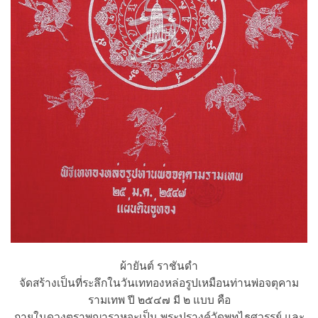
ผ้ายันต์ ราชันดำ
จัดสร้างเป็นที่ระลึกในวันเททองหล่อรูปเหมือนท่านพ่อจตุคาม
รามเทพ ปี ๒๕๔๗ มี ๒ แบบ คือ
ภายในดวงตราพญาราหูจะเป็น พระปรางค์วัดพุทไธศวรรย์ และ