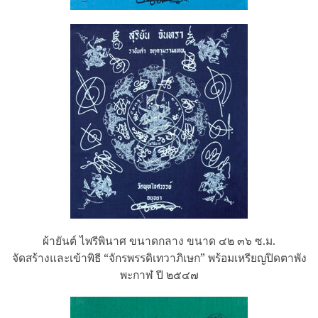
ผ้ายันต์ ไพรีพินาศ ขนาดกลาง ขนาด ๔๒ ๓๖ ซ.ม.
จัดสร้างและเข้าพิธี “จักรพรรดิเทวาภิเษก” พร้อมเหรียญปิดตาพัง
พะกาฬ ปี ๒๕๔๗