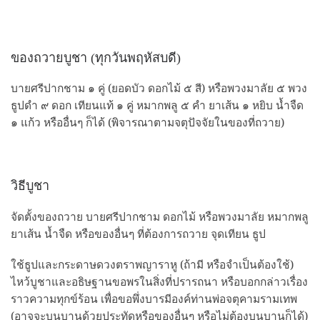
ของถวายบูชา (ทุกวันพฤหัสบดี)
บายศรีปากชาม ๑ คู่ (ยอดบัว ดอกไม้ ๕ สี) หรือพวงมาลัย ๕ พวง
ธูปดำ ๙ ดอก เทียนแท้ ๑ คู่ หมากพลู ๕ คำ ยาเส้น ๑ หยิบ น้ำจืด
๑ แก้ว หรืออื่นๆ ก็ได้ (พิจารณาตามจตุปัจจัยในของที่ถวาย)
วิธีบูชา
จัดตั้งของถวาย บายศรีปากชาม ดอกไม้ หรือพวงมาลัย หมากพลู
ยาเส้น น้ำจืด หรือของอื่นๆ ที่ต้องการถวาย จุดเทียน ธูป
ใช้ธูปและกระดาษดวงตราพญาราหู (ถ้ามี หรือจำเป็นต้องใช้)
ไหว้บูชาและอธิษฐานขอพรในสิ่งที่ปรารถนา หรือบอกกล่าวเรื่อง
ราวความทุกข์ร้อน เพื่อขอพึ่งบารมีองค์ท่านพ่อจตุคามรามเทพ
(อาจจะบนบานด้วยประทัดหรือของอื่นๆ หรือไม่ต้องบนบานก็ได้)