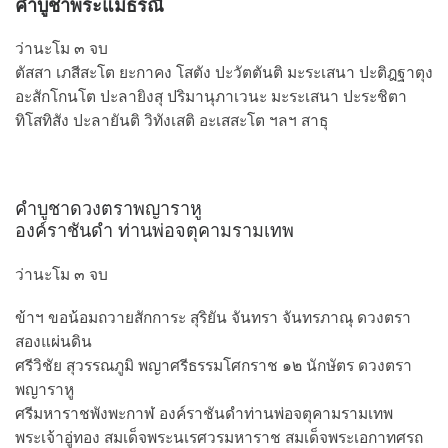
คำบูชาพระแม่ธรณี
ว่านะโม ๓ จบ
ตัสสา เภสีสะโต ยะกาคง โสตัง ปะวัตตันติ มะระเสนา ปะติฎฐาตุง
อะสักโกนโต ปะลายิงสุ ปริมานุภาเวนะ มะระเสนา ปะระชิตา
ทิโสทิสัง ปะลายันติ วิทังเสติ อะเสสะโต ฯลฯ สาธุ
คำบูชาดวงตราพญาราหู
องค์ราชันดำ ท่านพ่อจตุคามรามเทพ
ว่านะโม ๓ จบ
ข้าฯ ขอน้อมถวายสักการะ สุริยัน จันทรา จันทรภาณุ ดวงตรา
สองแผ่นดิน
ศรีวิชัย สุวรรณภูมิ พญาศรีธรรมโศกราช ๑๒ นักษัตร ดวงตรา
พญาราหู
ศรีมหาราชพังพะกาฬ องค์ราชันดำท่านพ่อจตุคามรามเทพ
พระเจ้าอู่ทอง สมเด็จพระนเรศวรมหาราช สมเด็จพระเอกาทศรถ