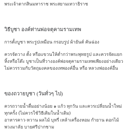
พระเจ้าตากสินมหาราช พระสยามเทวาธิราช
วิธีบูชา องค์ท่านพ่อจตุคามรามเทพ
การตั้งบูชา พระรูปเหมือน กรอบรูป ผ้ายันต์ คันฉ่อง
ควรจัดวาง ตั้ง หรือแขวนให้ต่ำกว่าพระพุทธรูป และควรจัดแยก
หิ้งหรือโต๊ะ บูชาเป็นที่วางองค์พ่อจตุคามรามเทพเพียงอย่างเดียว
ไม่ควรรวมกับวัตถุมงคลของเทพองค์อื่น หรือ หลวงพ่อองค์อื่น
ของถวายบูชา (วันทั่วๆ ไป)
ควรถวายน้ำดื่มอย่างน้อย ๑ แก้ว ทุกวัน และควรเปลี่ยนน้ำใหม่
ทุกครั้ง (ไม่ควรใช้วิธีเติมในน้ำเดิม)
อาหารคาว-หวาน ผลไม้ บุหรี่ เหล้าเครื่องหอม กำยาน ดอกไม้
พวงมาลัย บายศรีปากชาม