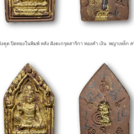
อมังคุุด ปิดทองในพิมพ์ หลัง ฝังตะกรุดสาริกา ทองคำ เงิน พญาเหล็ก สร