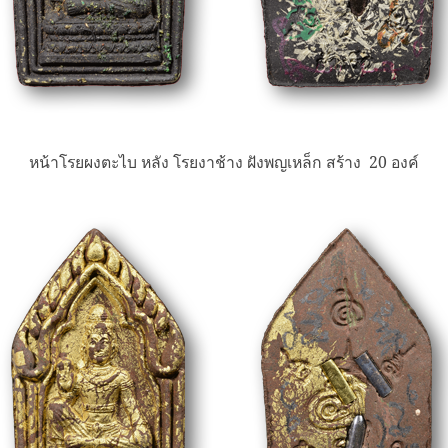
หน้าโรยผงตะไบ หลัง โรยงาช้าง ฝังพญเหล็ก สร้าง 20 องค์