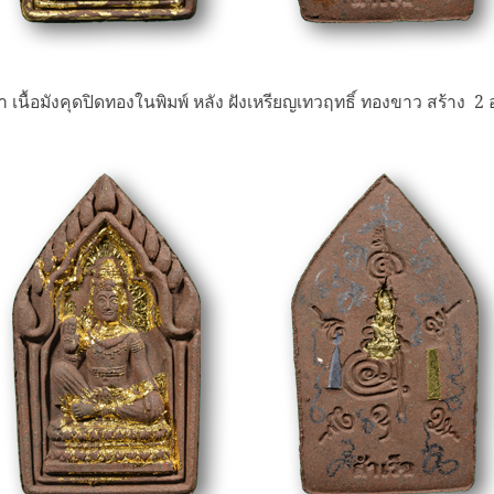
า เนื้อมังคุดปิดทองในพิมพ์ หลัง ฝังเหรียญเทวฤทธิ์ ทองขาว สร้าง 2 